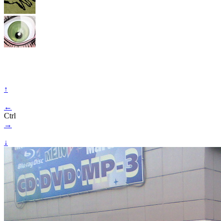
↑
←
Ctrl
→
↓