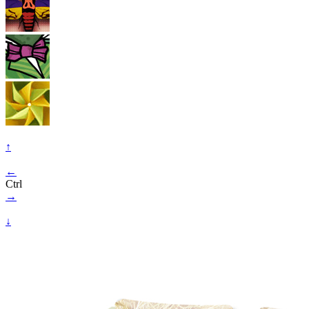
↑
←
Ctrl
→
↓