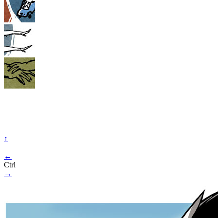
↑
←
Ctrl
→