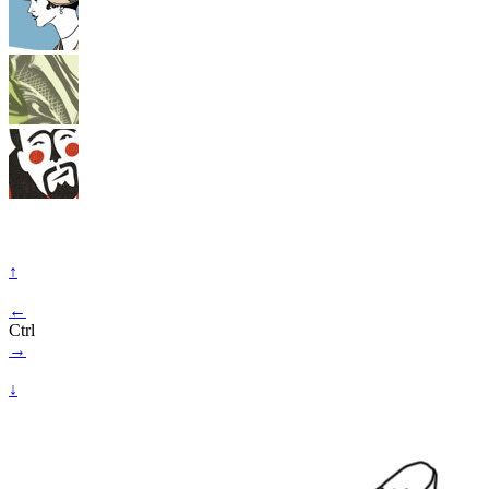
↑
←
Ctrl
→
↓