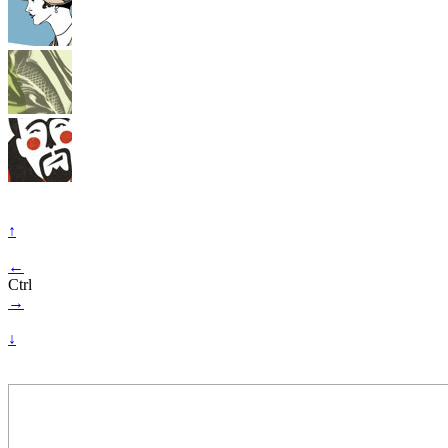
↑
←
Ctrl
→
↓