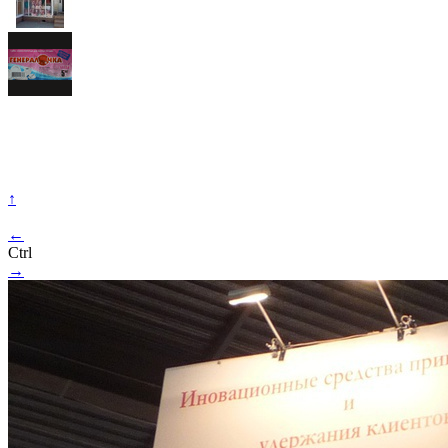
↑
←
Ctrl
→