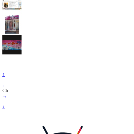
↑
←
Ctrl
→
↓