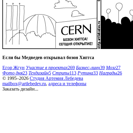
Если бы Медведев открывал бозон Хиггса
Егор Жгун
Участие в проектах
269
Бизнес-линч
39
Мозг
27
Фото дня
23
Техдизайн
5
Стрипы
113
Рутина
33
Награды
26
© 1995–2026
Студия Артемия Лебедева
mailbox@artlebedev.ru
,
адреса и телефоны
Заказать дизайн...