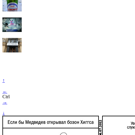
↑
←
Ctrl
→
↓