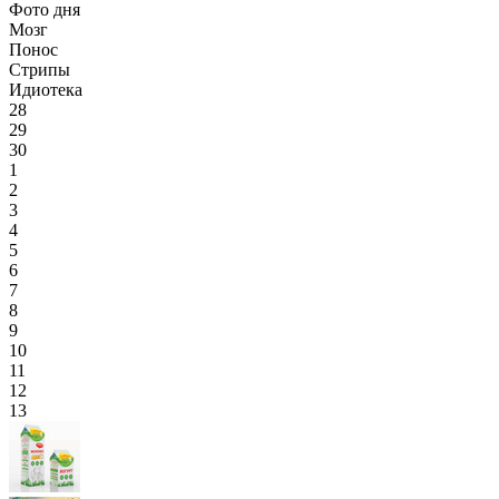
Фото дня
Мозг
Понос
Стрипы
Идиотека
28
29
30
1
2
3
4
5
6
7
8
9
10
11
12
13