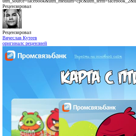
utm_source=facebook&utm_medium=cpc&utm_term=facebook_2&u
Рецензировал
Рецензировал
Вячеслав Кутеев
оригинал
с рецензией