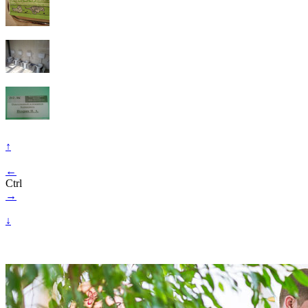
↑
←
Ctrl
→
↓