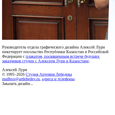
Руководитель отдела графического дизайна Алексей Лури
пикетирует посольство Республики Казахстан в Российской
Федерации с
плакатом, посвященным встрече будущих
заказчиков студии с Алексеем Лури в Казахстане
.
Алексей Лури
© 1995–2026
Студия Артемия Лебедева
mailbox@artlebedev.ru
,
адреса и телефоны
Заказать дизайн...