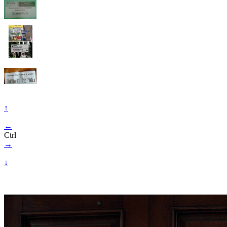
↑
←
Ctrl
→
↓