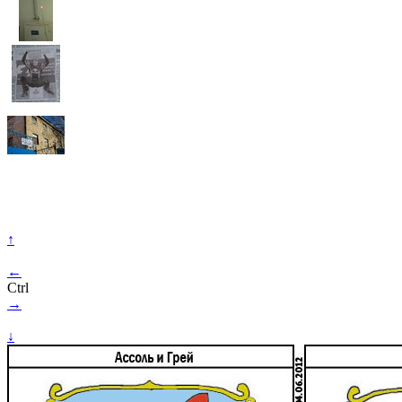
↑
←
Ctrl
→
↓