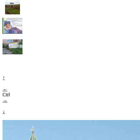
↑
←
Ctrl
→
↓