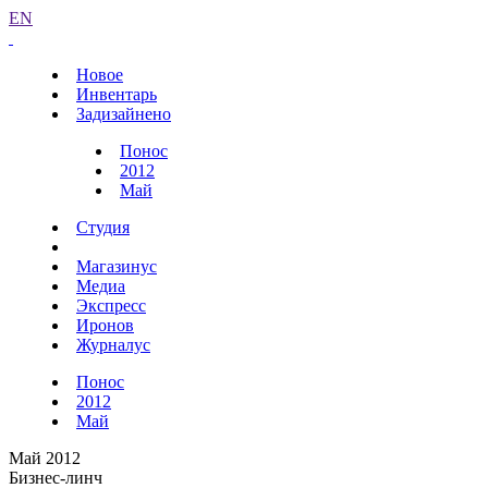
EN
Новое
Инвентарь
Задизайнено
Понос
2012
Май
Студия
Магазинус
Медиа
Экспресс
Иронов
Журналус
Понос
2012
Май
Май 2012
Бизнес-линч