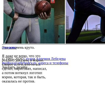
Это оооочень круто.
социалка
Я даже не верю, что это
© 1995–2026
Студия Артемия Лебедева
реально заказали в мэрии.
mailbox@artlebedev.ru
,
адреса и телефоны
Скорее всего, кто-то все
Заказать дизайн...
сделал, нарисовал, написал,
а потом воткнул логотип
мэрии, которая, так и быть,
оказалась не против.