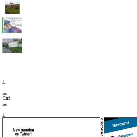
↑
←
Ctrl
→
↓