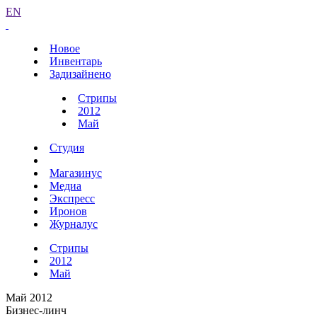
EN
Новое
Инвентарь
Задизайнено
Стрипы
2012
Май
Студия
Магазинус
Медиа
Экспресс
Иронов
Журналус
Стрипы
2012
Май
Май 2012
Бизнес-линч