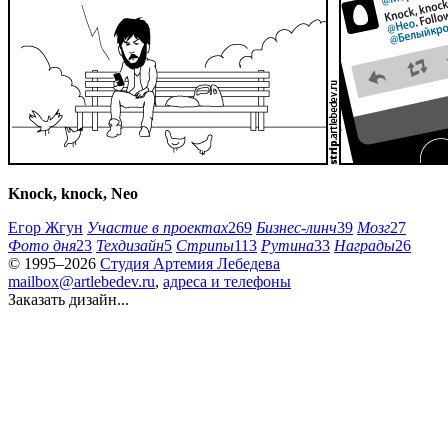
Knock, knock, Neo
Егор Жгун
Участие в проектах
269
Бизнес-линч
39
Мозг
27
Фото дня
23
Техдизайн
5
Стрипы
113
Рутина
33
Награды
26
© 1995–2026
Студия Артемия Лебедева
mailbox@artlebedev.ru
,
адреса и телефоны
Заказать дизайн...