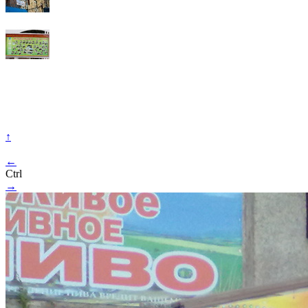
↑
←
Ctrl
→