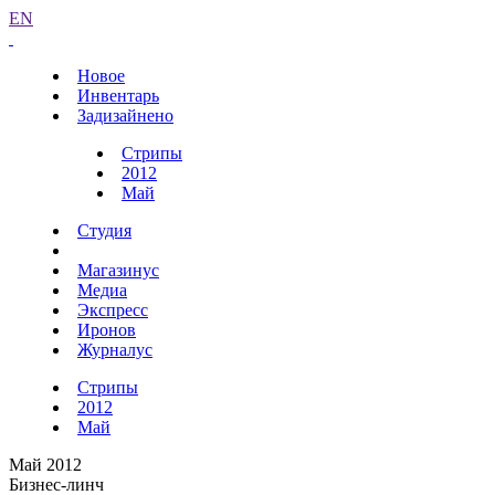
EN
Новое
Инвентарь
Задизайнено
Стрипы
2012
Май
Студия
Магазинус
Медиа
Экспресс
Иронов
Журналус
Стрипы
2012
Май
Май 2012
Бизнес-линч