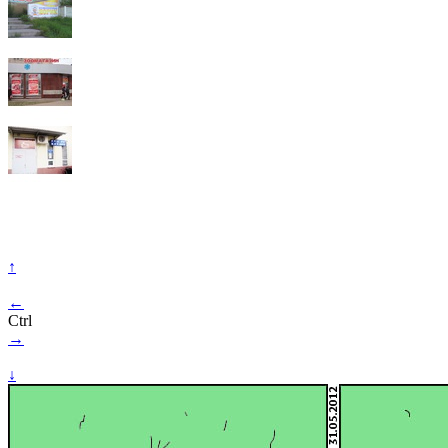
↑
←
Ctrl
→
↓