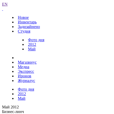
EN
Новое
Инвентарь
Задизайнено
Студия
Фото дня
2012
Май
Магазинус
Медиа
Экспресс
Иронов
Журналус
Фото дня
2012
Май
Май 2012
Бизнес-линч