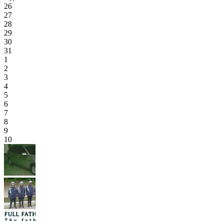
26
27
28
29
30
31
1
2
3
4
5
6
7
8
9
10