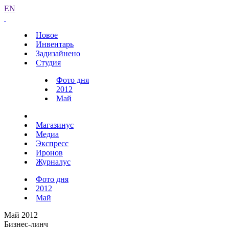
EN
Новое
Инвентарь
Задизайнено
Студия
Фото дня
2012
Май
Магазинус
Медиа
Экспресс
Иронов
Журналус
Фото дня
2012
Май
Май 2012
Бизнес-линч