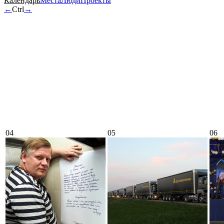
Календарь
Места
Люди
Проекты
←
Ctrl
→
04
05
06