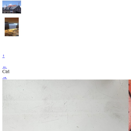
↑
←
Ctrl
→