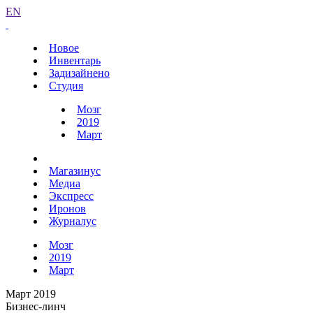
EN
Новое
Инвентарь
Задизайнено
Студия
Мозг
2019
Март
Магазинус
Медиа
Экспресс
Иронов
Журналус
Мозг
2019
Март
Март 2019
Бизнес-линч