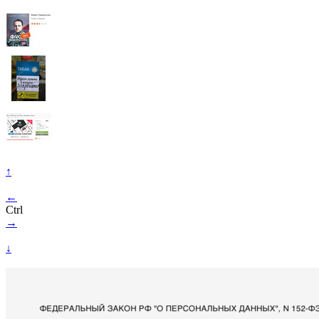
↑
←
Ctrl
→
↓