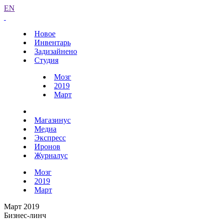
EN
Новое
Инвентарь
Задизайнено
Студия
Мозг
2019
Март
Магазинус
Медиа
Экспресс
Иронов
Журналус
Мозг
2019
Март
Март 2019
Бизнес-линч