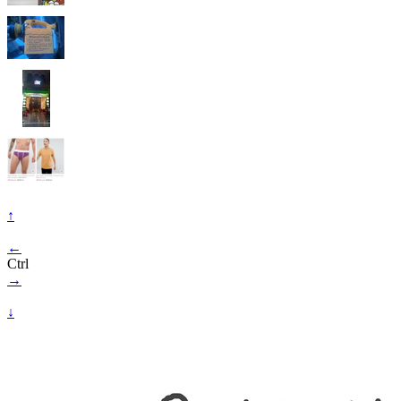
↑
←
Ctrl
→
↓