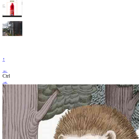
↑
←
Ctrl
→