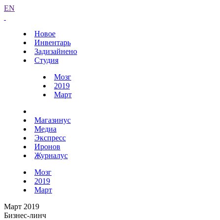
EN
Новое
Инвентарь
Задизайнено
Студия
Мозг
2019
Март
Магазинус
Медиа
Экспресс
Иронов
Журналус
Мозг
2019
Март
Март 2019
Бизнес-линч