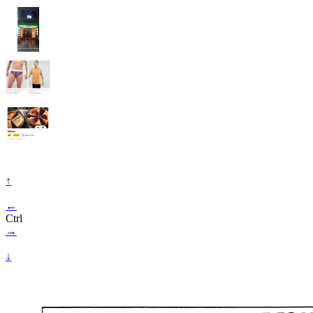
↑
←
Ctrl
→
↓