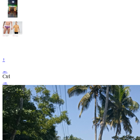
↑
←
Ctrl
→