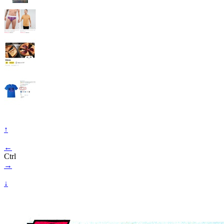
↑
←
Ctrl
→
↓