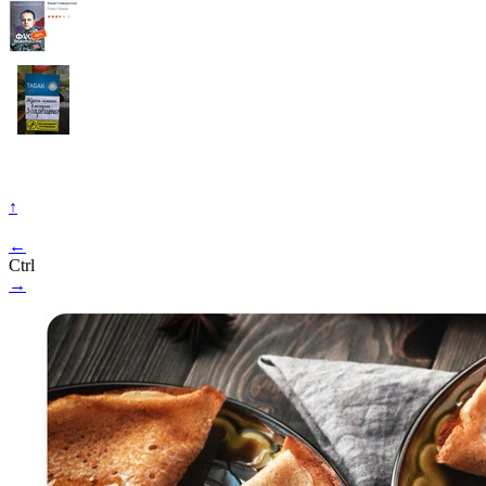
↑
←
Ctrl
→