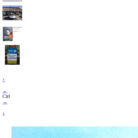
↑
←
Ctrl
→
↓