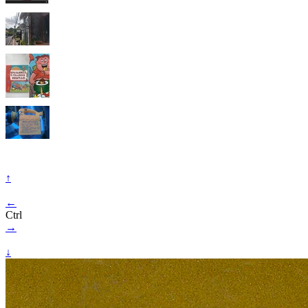
↑
←
Ctrl
→
↓