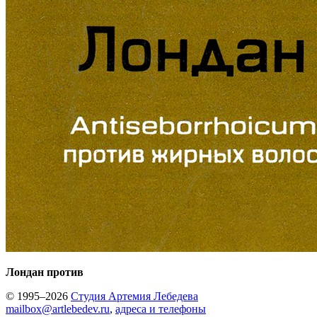
Лондан против
© 1995–2026
Студия Артемия Лебедева
mailbox@artlebedev.ru
,
адреса и телефоны