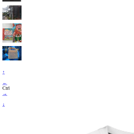
↑
←
Ctrl
→
↓