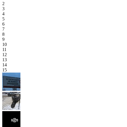
2
3
4
5
6
7
8
9
10
11
12
13
14
15