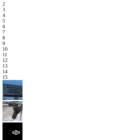
2
3
4
5
6
7
8
9
10
11
12
13
14
15