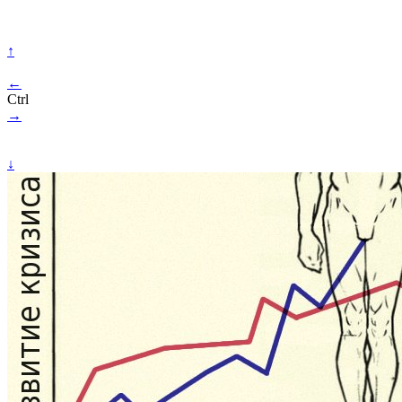
↑
←
Ctrl
→
↓