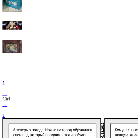
↑
←
Ctrl
→
↓