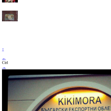
↑
←
Ctrl
→