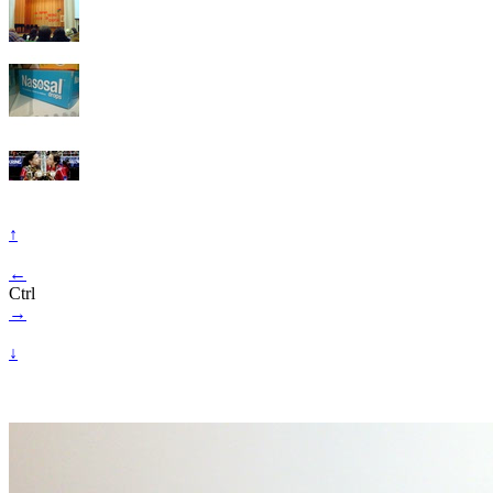
↑
←
Ctrl
→
↓