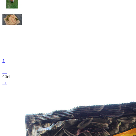
↑
←
Ctrl
→