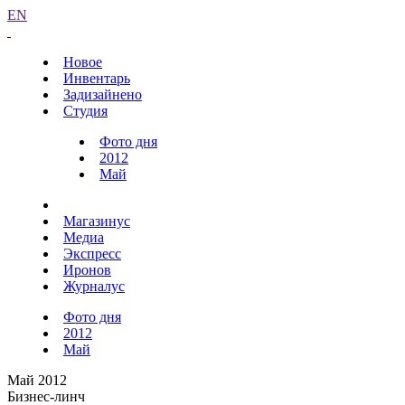
EN
Новое
Инвентарь
Задизайнено
Студия
Фото дня
2012
Май
Магазинус
Медиа
Экспресс
Иронов
Журналус
Фото дня
2012
Май
Май 2012
Бизнес-линч