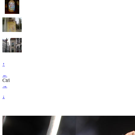
↑
←
Ctrl
→
↓