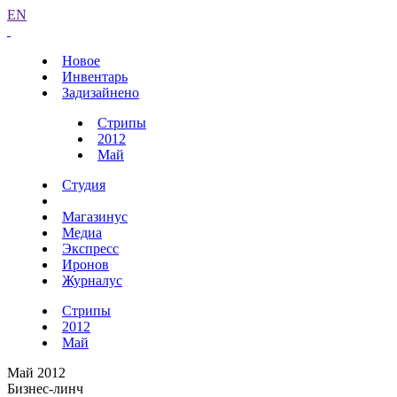
EN
Новое
Инвентарь
Задизайнено
Стрипы
2012
Май
Студия
Магазинус
Медиа
Экспресс
Иронов
Журналус
Стрипы
2012
Май
Май 2012
Бизнес-линч