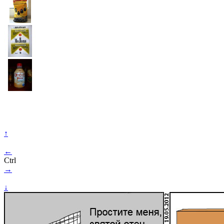
↑
←
Ctrl
→
↓