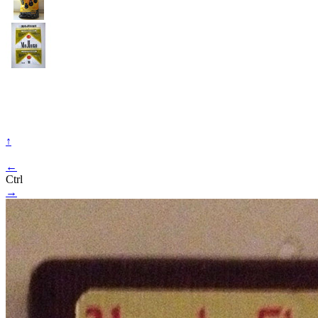
↑
←
Ctrl
→