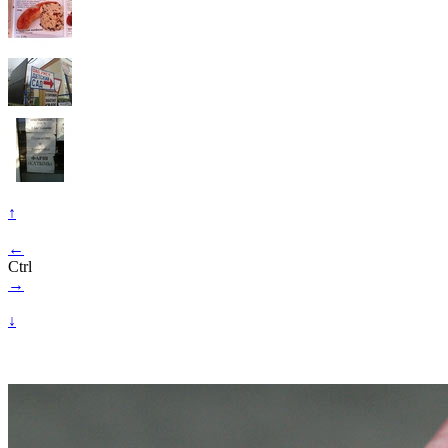
↑
←
Ctrl
→
↓