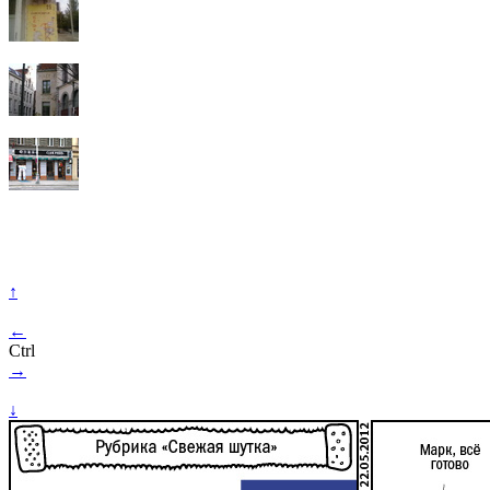
↑
←
Ctrl
→
↓