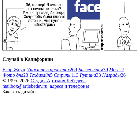
Случай в Калифорнии
Егор Жгун
Участие в проектах
269
Бизнес-линч
39
Мозг
27
Фото дня
23
Техдизайн
5
Стрипы
113
Рутина
33
Награды
26
© 1995–2026
Студия Артемия Лебедева
mailbox@artlebedev.ru
,
адреса и телефоны
Заказать дизайн...