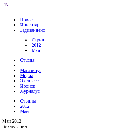
EN
Новое
Инвентарь
Задизайнено
Стрипы
2012
Май
Студия
Магазинус
Медиа
Экспресс
Иронов
Журналус
Стрипы
2012
Май
Май 2012
Бизнес-линч