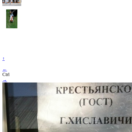
↑
←
Ctrl
→