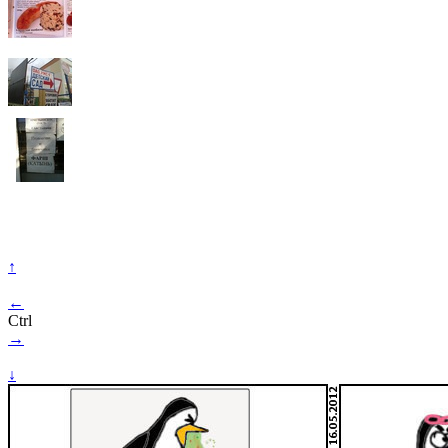
↑
←
Ctrl
→
↓