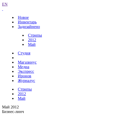
EN
Новое
Инвентарь
Задизайнено
Стрипы
2012
Май
Студия
Магазинус
Медиа
Экспресс
Иронов
Журналус
Стрипы
2012
Май
Май 2012
Бизнес-линч