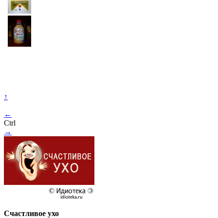
↑
←
Ctrl
→
Счастливое ухо